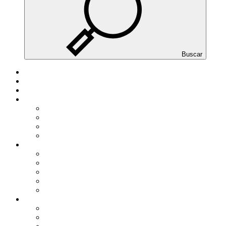
Buscar
INICIO
DESPACHO
EQUIPO
SERVICIOS
Personas físicas
Autónomos
PYMES
Gran empresa
ACTUALIDAD
NOTICIAS DE ACTUALIDAD
GUIAS PRACTICAS
TARIFAS Y TABLAS
MODELOS
Área de colaboradores
HERRAMIENTAS
CALCULADORAS BÁSICAS
SIMULADORES EXTERNOS