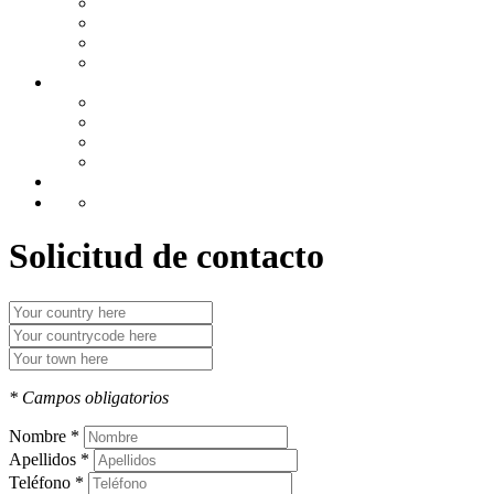
GUIAS PRACTICAS
TARIFAS Y TABLAS
MODELOS
Área de colaboradores
HERRAMIENTAS
CALCULADORAS BÁSICAS
SIMULADORES EXTERNOS
AGENDA
ENLACES DE INTERES
CONTACTO
Solicitud de contacto
* Campos obligatorios
Nombre *
Apellidos *
Teléfono *