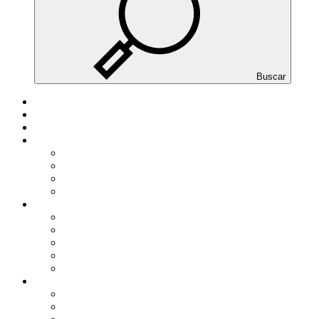
Buscar
INICIO
DESPACHO
EQUIPO
SERVICIOS
Personas físicas
Autónomos
PYMES
Gran empresa
ACTUALIDAD
NOTICIAS DE ACTUALIDAD
GUIAS PRACTICAS
TARIFAS Y TABLAS
MODELOS
Área de colaboradores
HERRAMIENTAS
CALCULADORAS BÁSICAS
SIMULADORES EXTERNOS