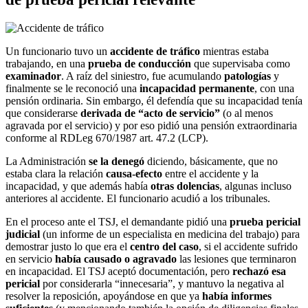
Un funcionario tuvo un
accidente de tráfico
mientras estaba
trabajando, en una
prueba de conducción
que supervisaba como
examinador
. A raíz del siniestro, fue acumulando
patologías
y
finalmente se le reconoció una
incapacidad permanente
, con una
pensión ordinaria. Sin embargo, él defendía que su incapacidad tenía
que considerarse
derivada de “acto de servicio”
(o al menos
agravada por el servicio) y por eso pidió una pensión extraordinaria
conforme al RDLeg 670/1987 art. 47.2 (LCP).
La Administración
se la denegó
diciendo, básicamente, que no
estaba clara la relación
causa
‑
efecto
entre el accidente y la
incapacidad, y que además había
otras dolencias
, algunas incluso
anteriores al accidente. El funcionario acudió a los tribunales.
En el proceso ante el TSJ, el demandante pidió una
prueba pericial
judicial
(un informe de un especialista en medicina del trabajo) para
demostrar justo lo que era el
centro del caso
, si el accidente sufrido
en servicio
había causado o agravado
las lesiones que terminaron
en incapacidad. El TSJ aceptó documentación, pero
rechazó esa
pericial
por considerarla “innecesaria”, y mantuvo la negativa al
resolver la reposición, apoyándose en que ya
había informes