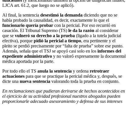
suficientes
(y mencionando también la opción de diligencias finales,
LJCA art. 61.2, que luego no se aplicó).
Al final, la sentencia
desestimó la demanda
diciendo que no se
había probado la causalidad, es decir, exactamente lo que el
funcionario quería probar
con la pericial. Por eso recurrió en
casación. El Tribunal Supremo (TS)
le da la razón
al considerar
que se
vulneró su derecho a la prueba
(ligado a la tutela judicial
efectiva), porque
pidió la pericial a tiempo
, era pertinente y el
pleito se perdió precisamente por “falta de prueba” sobre ese punto.
Además, señala que el TSJ se apoyó casi solo en los
informes del
expediente administrativo
y no valoró expresamente la documental
médica aportada por la parte.
Por todo ello el TS
anula la sentencia
y ordena
retrotraer
actuaciones
para que se practique la pericial médica y, después, se
dicte una
nueva sentencia
valorando toda la prueba en conjunto.
En reclamaciones que pudieran derivarse de hechos acontecidos en
el ejercicio de su actividad profesional nuestros abogados pueden
proporcionarle adecuado asesoramiento y defensa de sus intereses