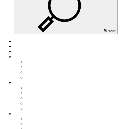
Buscar
INICIO
DESPACHO
EQUIPO
SERVICIOS
Personas físicas
Autónomos
PYMES
Gran empresa
ACTUALIDAD
NOTICIAS DE ACTUALIDAD
GUIAS PRACTICAS
TARIFAS Y TABLAS
MODELOS
Área de colaboradores
HERRAMIENTAS
CALCULADORAS BÁSICAS
SIMULADORES EXTERNOS