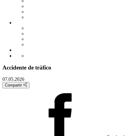
GUIAS PRACTICAS
TARIFAS Y TABLAS
MODELOS
Área de colaboradores
HERRAMIENTAS
CALCULADORAS BÁSICAS
SIMULADORES EXTERNOS
AGENDA
ENLACES DE INTERES
CONTACTO
Accidente de tráfico
07.05.2026
Compartir