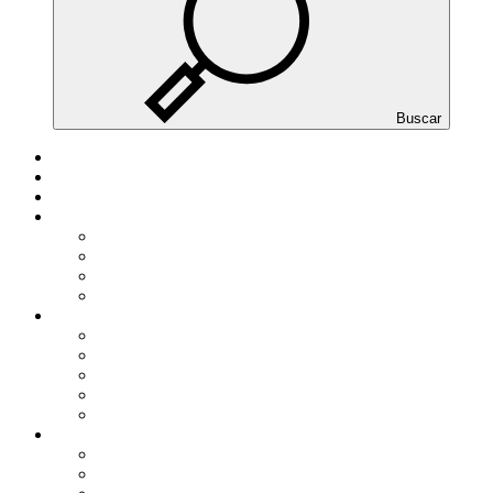
Buscar
INICIO
DESPACHO
EQUIPO
SERVICIOS
Personas físicas
Autónomos
PYMES
Gran empresa
ACTUALIDAD
NOTICIAS DE ACTUALIDAD
GUIAS PRACTICAS
TARIFAS Y TABLAS
MODELOS
Área de colaboradores
HERRAMIENTAS
CALCULADORAS BÁSICAS
SIMULADORES EXTERNOS