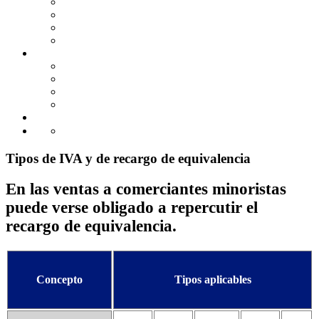
GUIAS PRACTICAS
TARIFAS Y TABLAS
MODELOS
Área de colaboradores
HERRAMIENTAS
CALCULADORAS BÁSICAS
SIMULADORES EXTERNOS
AGENDA
ENLACES DE INTERES
CONTACTO
Tipos de IVA y de recargo de equivalencia
En las ventas a comerciantes minoristas
puede verse obligado a repercutir el
recargo de equivalencia.
Concepto
Tipos aplicables